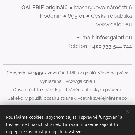
GALERIE
originálů
● Masarykovo náměstí 6
Hodonín ● 695 01 ● Česká republika
www.galori.eu
E-mail:
info@galori.eu
Telefon:
+420 733 544 744
Copyright ©
1999 - 2021
GALERIE originálů. Všechna práva
vyhrazena. |
www.galori.eu
Obsah těchto stránek je chráněn autorským právem.
Jakékoliv použití obsahu stránek, včetně zveřejnění nebo
jiného šíření jeho obsahu, je bez písemného souhlasu
GALERIE originálů zakázáno.
Používáme cookies, abychom zajistili správné fungování a
bezpečnost našich stránek. Tím vám můžeme zajistit tu
Cookies
nejlepší zkušenost při jejich návštěvě.