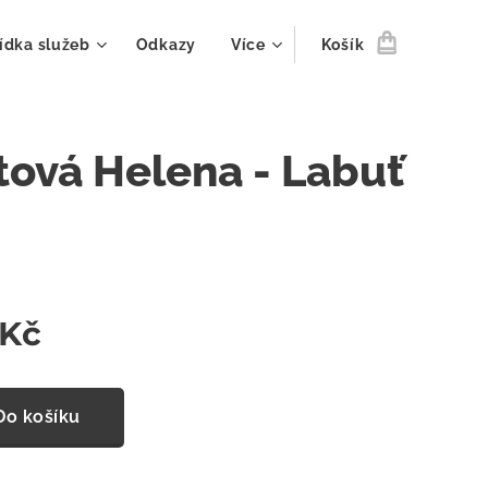
ídka služeb
Odkazy
Více
Košík
tová Helena - Labuť
Kč
Do košíku