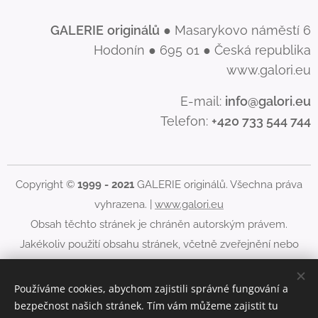
GALERIE
originálů
● Masarykovo náměstí 6
Hodonín ● 695 01 ● Česká republika
www.galori.eu
E-mail:
info@galori.eu
Telefon:
+420 733 544 744
Copyright ©
1999 - 2021
GALERIE originálů. Všechna práva
vyhrazena. |
www.galori.eu
Obsah těchto stránek je chráněn autorským právem.
Jakékoliv použití obsahu stránek, včetně zveřejnění nebo
jiného šíření jeho obsahu, je bez písemného souhlasu
GALERIE originálů zakázáno.
Používáme cookies, abychom zajistili správné fungování a
bezpečnost našich stránek. Tím vám můžeme zajistit tu
Cookies