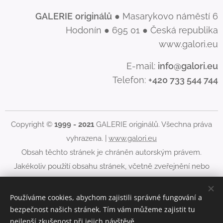
GALERIE
originálů
● Masarykovo náměstí 6
Hodonín ● 695 01 ● Česká republika
www.galori.eu
E-mail:
info@galori.eu
Telefon:
+420 733 544 744
Copyright ©
1999 - 2021
GALERIE originálů. Všechna práva
vyhrazena. |
www.galori.eu
Obsah těchto stránek je chráněn autorským právem.
Jakékoliv použití obsahu stránek, včetně zveřejnění nebo
jiného šíření jeho obsahu, je bez písemného souhlasu
GALERIE originálů zakázáno.
Používáme cookies, abychom zajistili správné fungování a
bezpečnost našich stránek. Tím vám můžeme zajistit tu
Cookies
nejlepší zkušenost při jejich návštěvě.