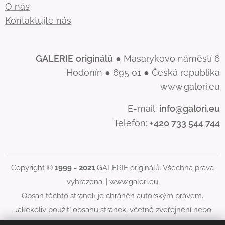
O nás
Kontaktujte nás
GALERIE
originálů
● Masarykovo náměstí 6
Hodonín ● 695 01 ● Česká republika
www.galori.eu
E-mail:
info@galori.eu
Telefon:
+420 733 544 744
Copyright ©
1999 - 2021
GALERIE originálů. Všechna práva
vyhrazena. |
www.galori.eu
Obsah těchto stránek je chráněn autorským právem.
Jakékoliv použití obsahu stránek, včetně zveřejnění nebo
jiného šíření jeho obsahu, je bez písemného souhlasu