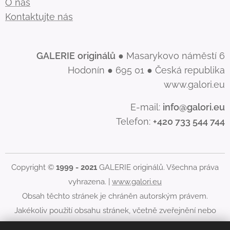
O nás
Kontaktujte nás
GALERIE
originálů
● Masarykovo náměstí 6
Hodonín ● 695 01 ● Česká republika
www.galori.eu
E-mail:
info@galori.eu
Telefon:
+420 733 544 744
Copyright ©
1999 - 2021
GALERIE originálů. Všechna práva
vyhrazena. |
www.galori.eu
Obsah těchto stránek je chráněn autorským právem.
Jakékoliv použití obsahu stránek, včetně zveřejnění nebo
jiného šíření jeho obsahu, je bez písemného souhlasu