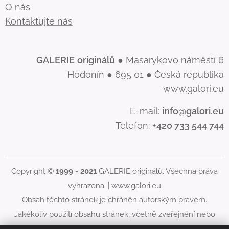
O nás
Kontaktujte nás
GALERIE
originálů
● Masarykovo náměstí 6
Hodonín ● 695 01 ● Česká republika
www.galori.eu
E-mail:
info@galori.eu
Telefon:
+420 733 544 744
Copyright ©
1999 - 2021
GALERIE originálů. Všechna práva
vyhrazena. |
www.galori.eu
Obsah těchto stránek je chráněn autorským právem.
Jakékoliv použití obsahu stránek, včetně zveřejnění nebo
jiného šíření jeho obsahu, je bez písemného souhlasu