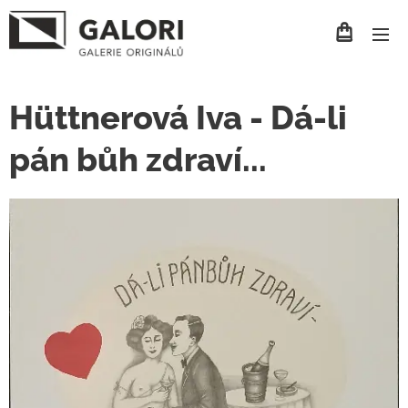
Hüttnerová Iva - Dá-li
pán bůh zdraví...