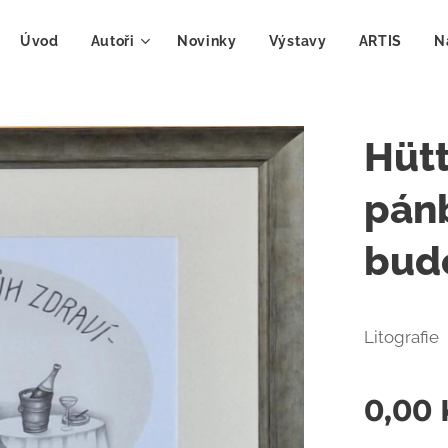
Úvod
Autoři
Novinky
Výstavy
ARTIS
N
Hütt
pánb
bud
Litografie
0,00