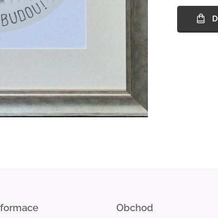
D
nformace
Obchod