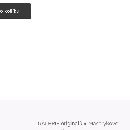
o košíku
GALERIE
originálů
● Masarykovo