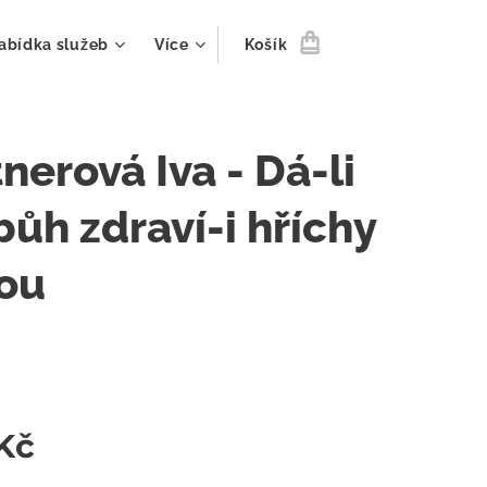
abídka služeb
Více
Košík
nerová Iva - Dá-li
ůh zdraví-i hříchy
ou
Kč