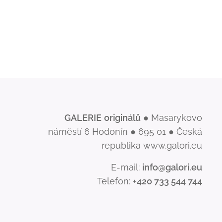
GALERIE
originálů
● Masarykovo
náměstí 6 Hodonín ● 695 01 ● Česká
republika www.galori.eu
E-mail:
info@galori.eu
Telefon:
+420 733 544 744