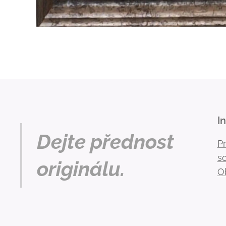
I
Dejte přednost
P
s
originálu.
O