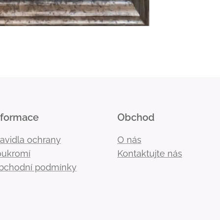
nformace
Obchod
ravidla ochrany
O nás
oukromí
Kontaktujte nás
bchodní podmínky