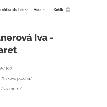
abídka služeb
Více
Košík
nerová Iva -
aret
 55/100
 /tisková plocha/
m /s rámem/