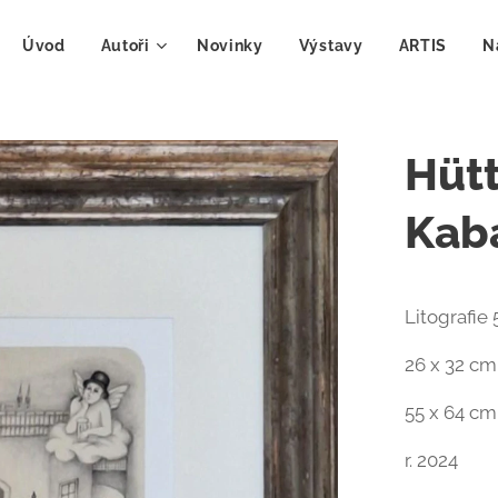
Úvod
Autoři
Novinky
Výstavy
ARTIS
N
Hütt
Kab
Litografie
26 x 32 cm
55 x 64 c
r. 2024