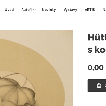
Úvod
Autoři
Novinky
Výstavy
ARTIS
N
Hüt
s k
0,00