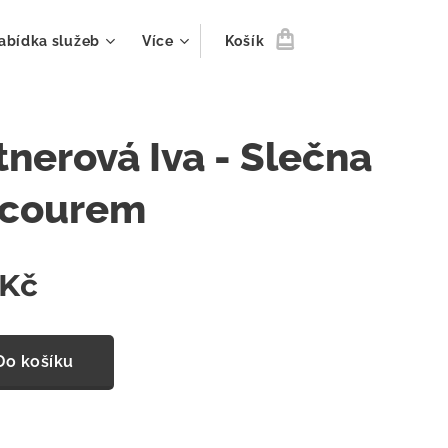
abídka služeb
Více
Košík
tnerová Iva - Slečna
ocourem
Kč
Do košíku