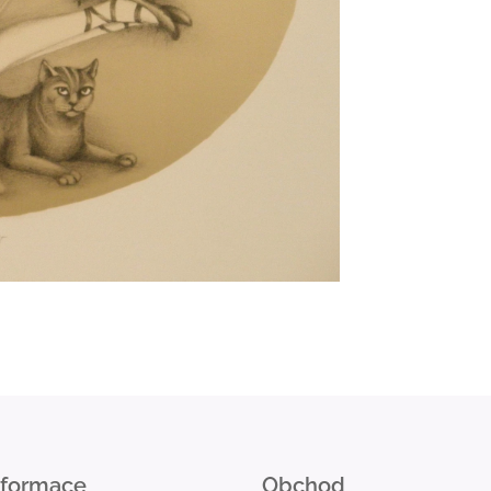
nformace
Obchod