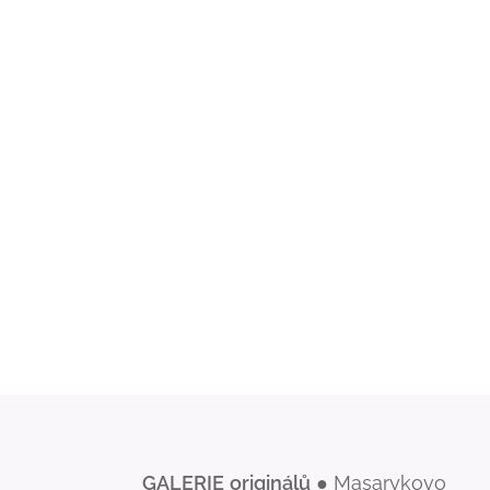
GALERIE
originálů
● Masarykovo