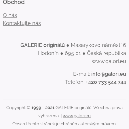
Obchod
O nás
Kontaktujte nás
GALERIE
originálů
● Masarykovo náměstí 6
Hodonín ● 695 01 ● Česká republika
www.galori.eu
E-mail:
info@galori.eu
Telefon:
+420 733 544 744
Copyright ©
1999 - 2021
GALERIE originálů. Všechna práva
vyhrazena. |
www.galori.eu
Obsah těchto stránek je chráněn autorským právem.