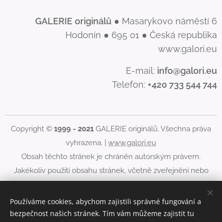
GALERIE
originálů
● Masarykovo náměstí 6
Hodonín ● 695 01 ● Česká republika
www.galori.eu
E-mail:
info@galori.eu
Telefon:
+420 733 544 744
Copyright ©
1999 - 2021
GALERIE originálů. Všechna práva
vyhrazena. |
www.galori.eu
Obsah těchto stránek je chráněn autorským právem.
Jakékoliv použití obsahu stránek, včetně zveřejnění nebo
jiného šíření jeho obsahu, je bez písemného souhlasu
GALERIE originálů zakázáno.
Používáme cookies, abychom zajistili správné fungování a
bezpečnost našich stránek. Tím vám můžeme zajistit tu
Cookies