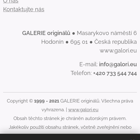
O nás
Kontaktujte nás
GALERIE
originálů
● Masarykovo náměstí 6
Hodonín ● 695 01 ● Česká republika
www.galori.eu
E-mail:
info@galori.eu
Telefon:
+420 733 544 744
Copyright ©
1999 - 2021
GALERIE originálů. Všechna práva
vyhrazena. |
www.galori.eu
Obsah těchto stránek je chráněn autorským právem.
Jakékoliv použití obsahu stránek, včetně zveřejnění nebo
jiného šíření jeho obsahu, je bez písemného souhlasu