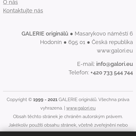
O nás
Kontaktujte nás
GALERIE
originálů
● Masarykovo náměstí 6
Hodonín ● 695 01 ● Česká republika
www.galori.eu
E-mail:
info@galori.eu
Telefon:
+420 733 544 744
Copyright ©
1999 - 2021
GALERIE originálů. Všechna práva
vyhrazena. |
www.galori.eu
Obsah těchto stránek je chráněn autorským právem.
Jakékoliv použití obsahu stránek, včetně zveřejnění nebo
jiného šíření jeho obsahu, je bez písemného souhlasu