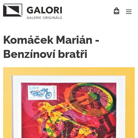
Komáček Marián -
Benzínoví bratři