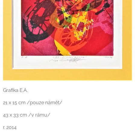
Grafika E.A.
21 x 15 cm /pouze námět/
43 x 33 cm /v rámu/
r. 2014