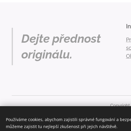
I
Dejte přednost
P
s
originálu.
O
Copyright
Obsah těchto stránek je chráněn autorským právem. Ja
Používáme cookies, abychom zajistili správné fungování a bezp
můžeme zajistit tu nejlepší zkušenost při jejich návštěvě.