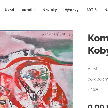
Úvod
Autoři
Novinky
Výstavy
ARTIS
N
Kom
Kob
Akryl
80 x 80 c
r. 2026
0,00