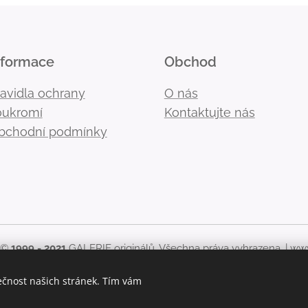
nformace
Obchod
ravidla ochrany
O nás
oukromí
Kontaktujte nás
bchodní podmínky
 ©
1999 - 2021
GALERIE originálů. Všechna práva vyhrazena. |
www
kékoliv použití obsahu stránek, včetně zveřejnění nebo jiného 
ečnost našich stránek. Tím vám
originálů zakázáno.
Cookies