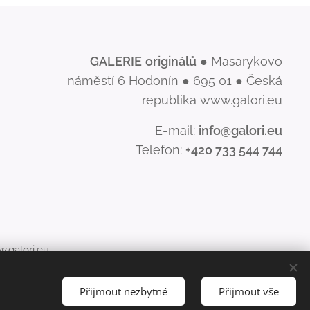
GALERIE
originálů
● Masarykovo
náměstí 6 Hodonín ● 695 01 ● Česká
republika www.galori.eu
E-mail:
info@galori.eu
Telefon:
+420 733 544 744
.galori.eu
šíření jeho obsahu, je bez písemného souhlasu GALERIE
Přijmout nezbytné
Přijmout vše