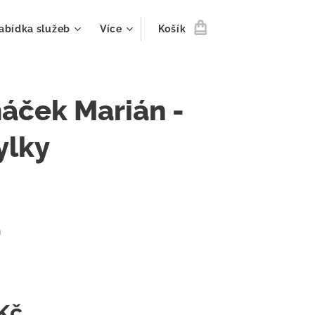
abídka služeb
Více
Košík
áček Marián -
ylky
m
Kč