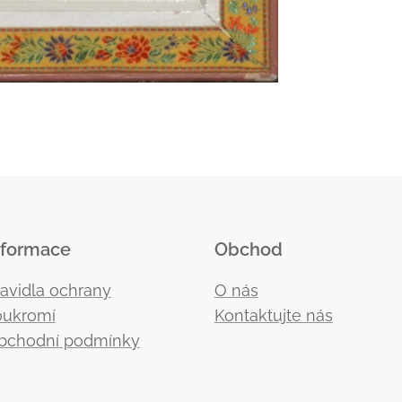
nformace
Obchod
ravidla ochrany
O nás
oukromí
Kontaktujte nás
bchodní podmínky