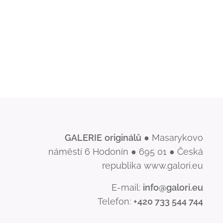
GALERIE
originálů
● Masarykovo
náměstí 6 Hodonín ● 695 01 ● Česká
republika www.galori.eu
E-mail:
info@galori.eu
Telefon:
+420 733 544 744