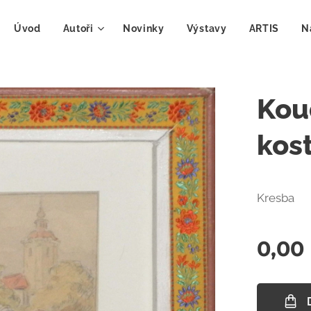
Úvod
Autoři
Novinky
Výstavy
ARTIS
N
Kou
kos
Kresba
0,00