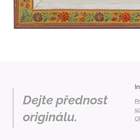
I
Dejte přednost
P
s
originálu.
O