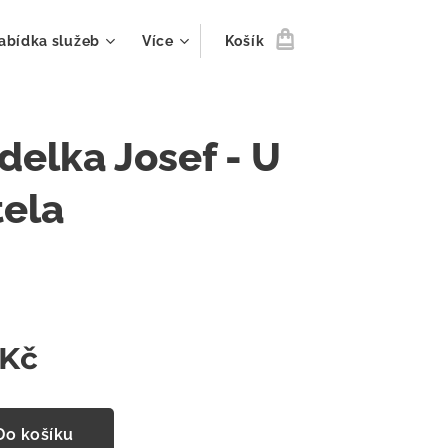
abídka služeb
Více
Košík
delka Josef - U
tela
Kč
Do košíku