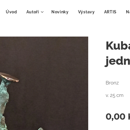
Úvod
Autoři
Novinky
Výstavy
ARTIS
N
Kuba
jed
Bronz
v. 25 cm
0,00