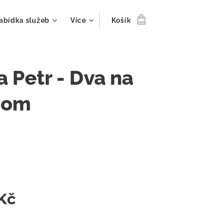
abídka služeb
Více
Košík
 Petr - Dva na
nom
Kč