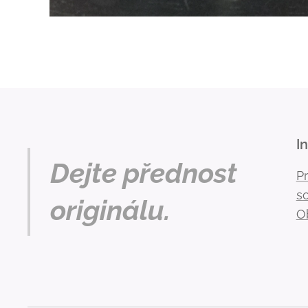
I
Dejte přednost
P
s
originálu.
O