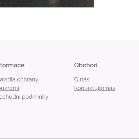
nformace
Obchod
ravidla ochrany
O nás
oukromí
Kontaktujte nás
bchodní podmínky