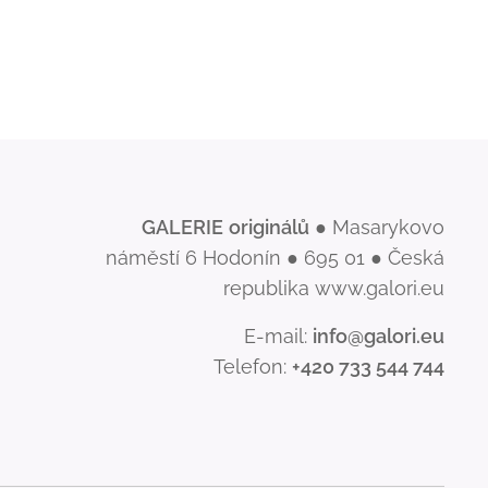
GALERIE
originálů
● Masarykovo
náměstí 6 Hodonín ● 695 01 ● Česká
republika www.galori.eu
E-mail:
info@galori.eu
Telefon:
+420 733 544 744