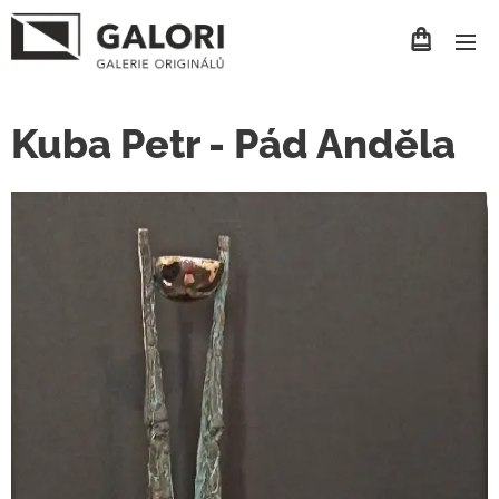
Kuba Petr - Pád Anděla