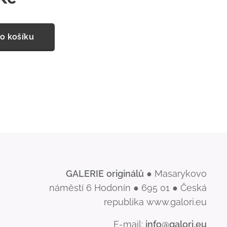
o košíku
GALERIE
originálů
● Masarykovo
náměstí 6 Hodonín ● 695 01 ● Česká
republika www.galori.eu
E-mail:
info@galori.eu