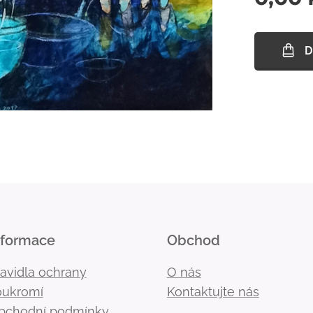
D
nformace
Obchod
ravidla ochrany
O nás
oukromí
Kontaktujte nás
bchodní podmínky