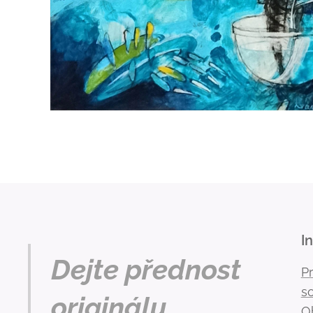
I
Dejte přednost
P
s
originálu.
O