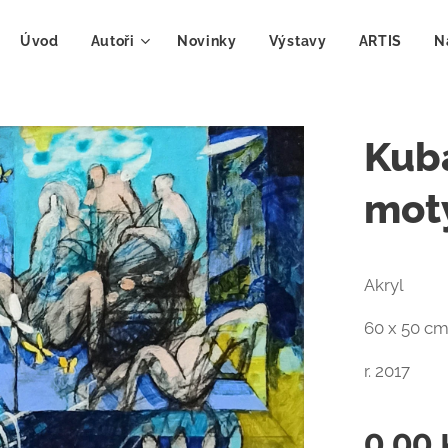
Úvod
Autoři
Novinky
Výstavy
ARTIS
N
Kuba
mot
Akryl
60 x 50 c
r. 2017
0,00