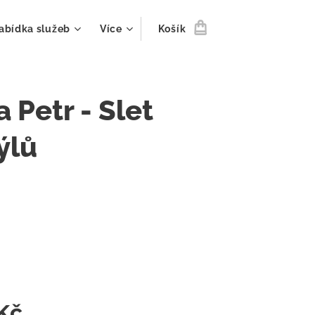
abídka služeb
Více
Košík
 Petr - Slet
ýlů
m
Kč