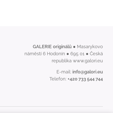
GALERIE
originálů
● Masarykovo
náměstí 6 Hodonín ● 695 01 ● Česká
republika www.galori.eu
E-mail:
info@galori.eu
Telefon:
+420 733 544 744