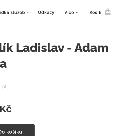
ídka služeb
Odkazy
Více
Košík
lík Ladislav - Adam
va
ept
Kč
Do košíku