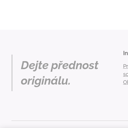
I
Dejte přednost
P
s
originálu.
O