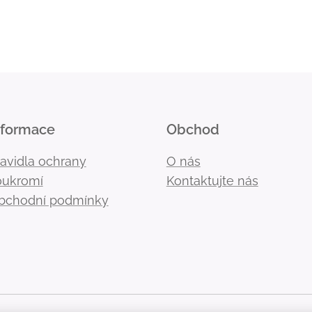
nformace
Obchod
ravidla ochrany
O nás
oukromí
Kontaktujte nás
bchodní podmínky