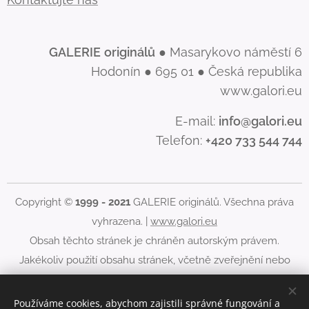
GALERIE
originálů
● Masarykovo náměstí 6
Hodonín ● 695 01 ● Česká republika
www.galori.eu
E-mail:
info@galori.eu
Telefon:
+420 733 544 744
Copyright ©
1999 - 2021
GALERIE originálů. Všechna práva
vyhrazena. |
www.galori.eu
Obsah těchto stránek je chráněn autorským právem.
Jakékoliv použití obsahu stránek, včetně zveřejnění nebo
jiného šíření jeho obsahu, je bez písemného souhlasu
GALERIE originálů zakázáno.
Používáme cookies, abychom zajistili správné fungování a