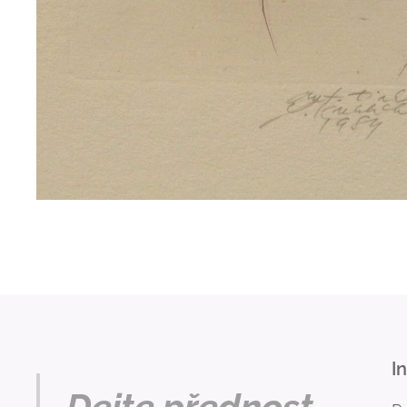
I
Dejte přednost