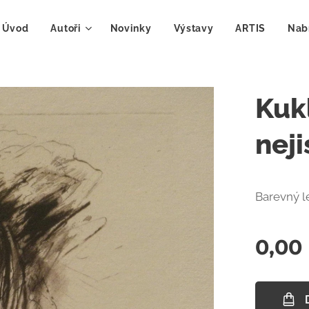
Úvod
Autoři
Novinky
Výstavy
ARTIS
Nab
Kukl
neji
Barevný l
0,00