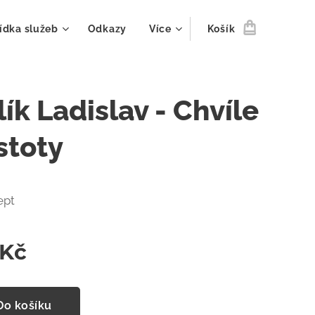
ídka služeb
Odkazy
Více
Košík
ík Ladislav - Chvíle
stoty
ept
Kč
Do košíku