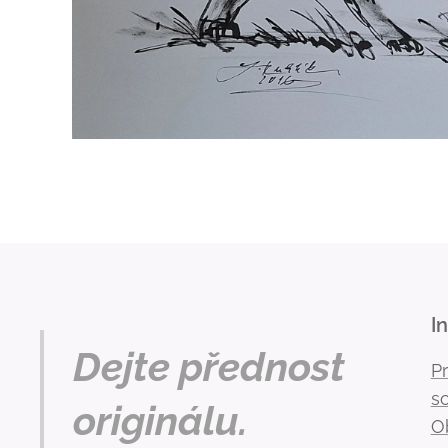
I
Dejte přednost
P
s
originálu.
O