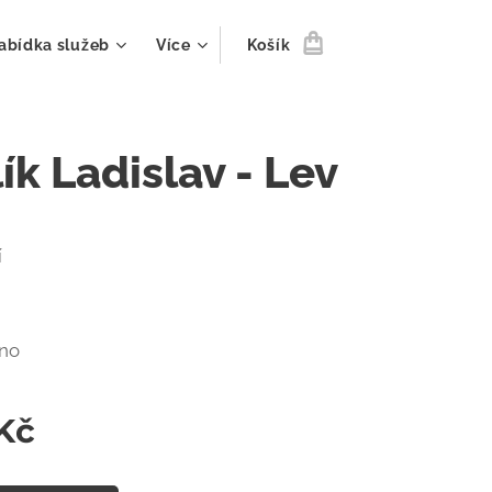
abídka služeb
Více
Košík
ík Ladislav - Lev
í
no
Kč