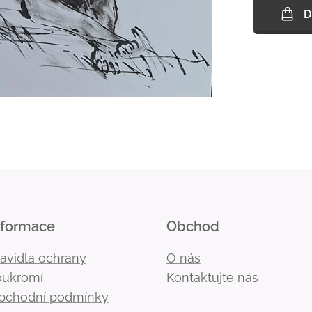
D
nformace
Obchod
ravidla ochrany
O nás
oukromí
Kontaktujte nás
bchodní podmínky