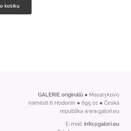
o košíku
GALERIE
originálů
● Masarykovo
náměstí 6 Hodonín ● 695 01 ● Česká
republika www.galori.eu
E-mail:
info@galori.eu