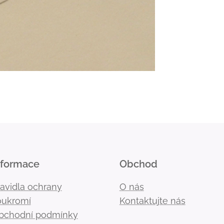
nformace
Obchod
ravidla ochrany
O nás
oukromí
Kontaktujte nás
bchodní podmínky