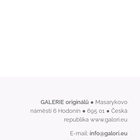
GALERIE
originálů
● Masarykovo
náměstí 6 Hodonín ● 695 01 ● Česká
republika www.galori.eu
E-mail:
info@galori.eu