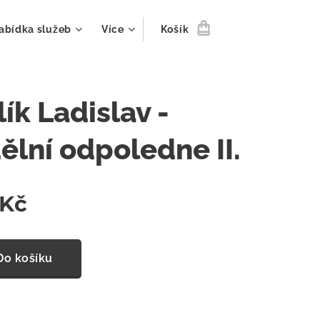
abídka služeb
Více
Košík
ík Ladislav -
ělní odpoledne II.
Kč
Do košíku