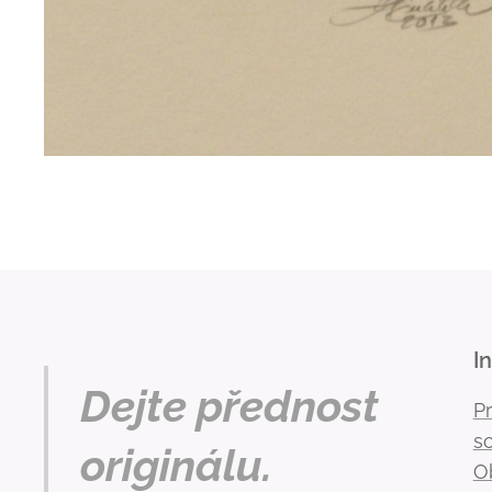
I
Dejte přednost
P
s
originálu.
O