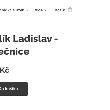
abídka služeb
Více
Košík
ík Ladislav -
ečnice
Kč
Do košíku