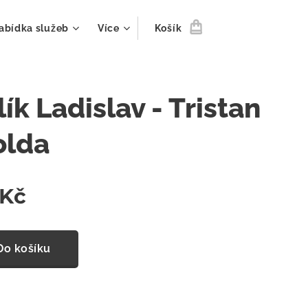
abídka služeb
Více
Košík
ík Ladislav - Tristan
olda
Kč
Do košíku