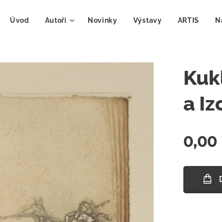
Úvod
Autoři
Novinky
Výstavy
ARTIS
N
Kukl
a Iz
0,00