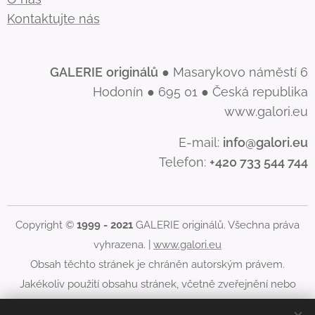
Kontaktujte nás
GALERIE
originálů
● Masarykovo náměstí 6
Hodonín ● 695 01 ● Česká republika
www.galori.eu
E-mail:
info@galori.eu
Telefon:
+420 733 544 744
Copyright ©
1999 - 2021
GALERIE originálů. Všechna práva
vyhrazena. |
www.galori.eu
Obsah těchto stránek je chráněn autorským právem.
Jakékoliv použití obsahu stránek, včetně zveřejnění nebo
jiného šíření jeho obsahu, je bez písemného souhlasu