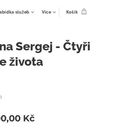
abídka služeb
Více
Košík
na Sergej - Čtyři
e života
o
00,00
Kč