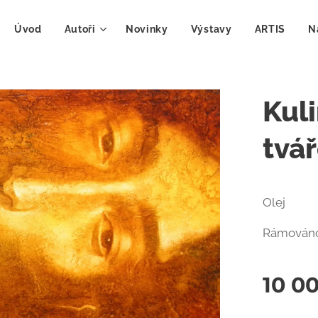
Úvod
Autoři
Novinky
Výstavy
ARTIS
N
Kuli
tvář
Olej
Rámován
10 0