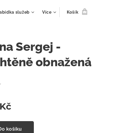
abídka služeb
Více
Košík
na Sergej -
htěně obnažená
r
Kč
Do košíku