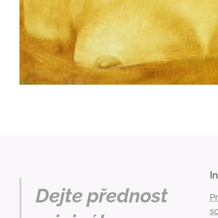
I
Dejte přednost
P
s