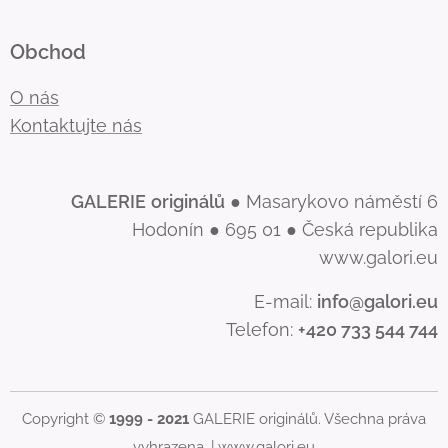
Obchod
O nás
Kontaktujte nás
GALERIE
originálů
● Masarykovo náměstí 6
Hodonín ● 695 01 ● Česká republika
www.galori.eu
E-mail:
info@galori.eu
Telefon:
+420 733 544 744
Copyright ©
1999 - 2021
GALERIE originálů. Všechna práva
vyhrazena. |
www.galori.eu