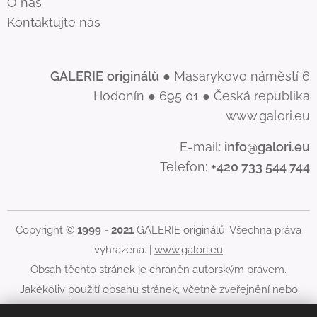
O nás
Kontaktujte nás
GALERIE
originálů
● Masarykovo náměstí 6
Hodonín ● 695 01 ● Česká republika
www.galori.eu
E-mail:
info@galori.eu
Telefon:
+420 733 544 744
Copyright ©
1999 - 2021
GALERIE originálů. Všechna práva
vyhrazena. |
www.galori.eu
Obsah těchto stránek je chráněn autorským právem.
Jakékoliv použití obsahu stránek, včetně zveřejnění nebo
jiného šíření jeho obsahu, je bez písemného souhlasu