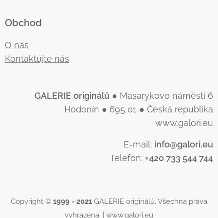
Obchod
O nás
Kontaktujte nás
GALERIE
originálů
● Masarykovo náměstí 6
Hodonín ● 695 01 ● Česká republika
www.galori.eu
E-mail:
info@galori.eu
Telefon:
+420 733 544 744
Copyright ©
1999 - 2021
GALERIE originálů. Všechna práva
vyhrazena. |
www.galori.eu