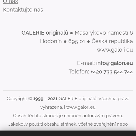
O nás
Kontaktujte nás
GALERIE
originálů
● Masarykovo náměstí 6
Hodonín ● 695 01 ● Česká republika
www.galori.eu
E-mail:
info@galori.eu
Telefon:
+420 733 544 744
Copyright ©
1999 - 2021
GALERIE originálů. Všechna práva
vyhrazena. |
www.galori.eu
Obsah těchto stránek je chráněn autorským právem.
Jakékoliv použití obsahu stránek, včetně zveřejnění nebo
jiného šíření jeho obsahu, je bez písemného souhlasu