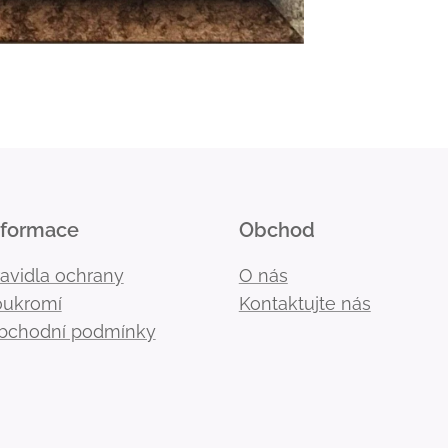
nformace
Obchod
ravidla ochrany
O nás
oukromí
Kontaktujte nás
bchodní podmínky