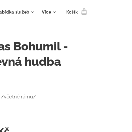
abídka služeb
Více
Košík
s Bohumil -
evná hudba
m /včetně rámu/
Kč