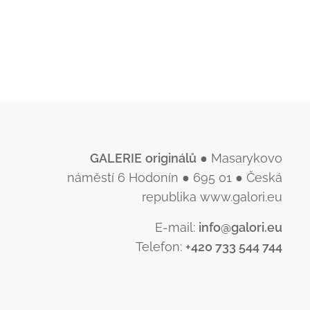
GALERIE
originálů
● Masarykovo
náměstí 6 Hodonín ● 695 01 ● Česká
republika www.galori.eu
E-mail:
info@galori.eu
Telefon:
+420 733 544 744