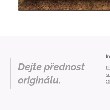
I
Dejte přednost
P
s
originálu.
O