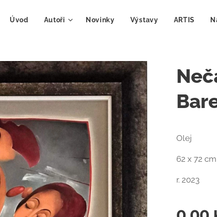
Úvod
Autoři
Novinky
Výstavy
ARTIS
N
Neča
Bar
Olej
62 x 72 c
r. 2023
0,00