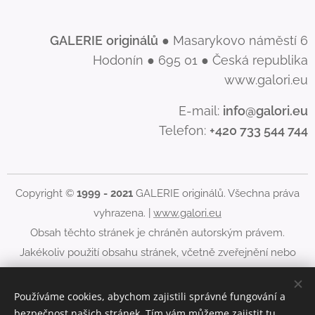
GALERIE
originálů
● Masarykovo náměstí 6
Hodonín ● 695 01 ● Česká republika
www.galori.eu
E-mail:
info@galori.eu
Telefon:
+420 733 544 744
Copyright ©
1999 - 2021
GALERIE originálů. Všechna práva
vyhrazena. |
www.galori.eu
Obsah těchto stránek je chráněn autorským právem.
Jakékoliv použití obsahu stránek, včetně zveřejnění nebo
jiného šíření jeho obsahu, je bez písemného souhlasu
GALERIE originálů zakázáno.
Používáme cookies, abychom zajistili správné fungování a
bezpečnost našich stránek. Tím vám můžeme zajistit tu