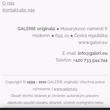
O nás
Kontaktujte nás
GALERIE
originálů
● Masarykovo náměstí 6
Hodonín ● 695 01 ● Česká republika
www.galori.eu
E-mail:
info@galori.eu
Telefon:
+420 733 544 744
Copyright ©
1999 - 2021
GALERIE originálů. Všechna práva
vyhrazena. |
www.galori.eu
Obsah těchto stránek je chráněn autorským právem.
Jakékoliv použití obsahu stránek, včetně zveřejnění nebo
jiného šíření jeho obsahu, je bez písemného souhlasu