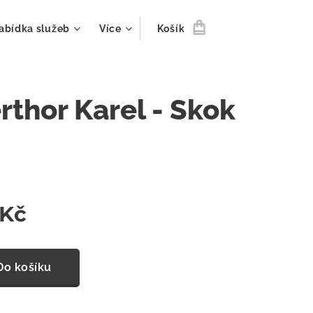
abídka služeb
Více
Košík
rthor Karel - Skok
Kč
Do košíku