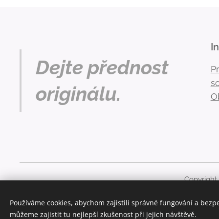
I
Dejte přednost
P
s
originálu.
O
Copyright
Obsah těchto stránek je chráněn autorským právem. Ja
Používáme cookies, abychom zajistili správné fungování a bezp
můžeme zajistit tu nejlepší zkušenost při jejich návštěvě.