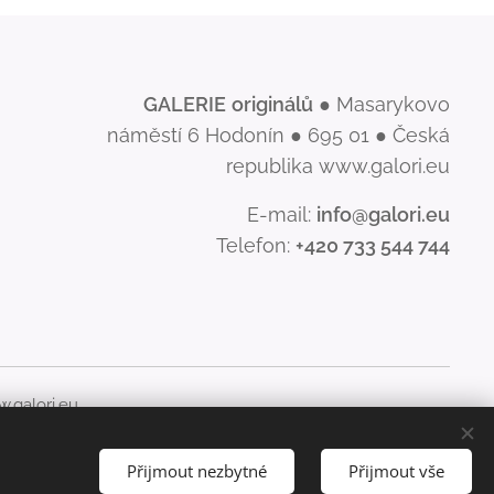
GALERIE
originálů
● Masarykovo
náměstí 6 Hodonín ● 695 01 ● Česká
republika www.galori.eu
E-mail:
info@galori.eu
Telefon:
+420 733 544 744
.galori.eu
šíření jeho obsahu, je bez písemného souhlasu GALERIE
Přijmout nezbytné
Přijmout vše