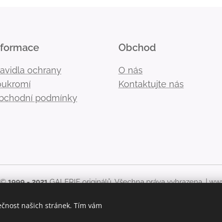
nformace
Obchod
ravidla ochrany
O nás
oukromí
Kontaktujte nás
bchodní podmínky
 ©
1999 - 2021
GALERIE originálů. Všechna práva vyhrazena. |
www
kékoliv použití obsahu stránek, včetně zveřejnění nebo jiného 
ečnost našich stránek. Tím vám
originálů zakázáno.