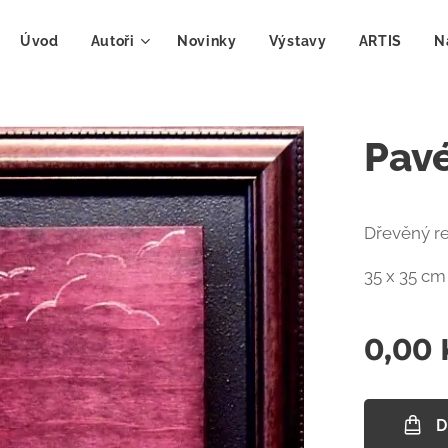
Úvod
Autoři
Novinky
Výstavy
ARTIS
N
Pavé
Dřevěný re
35 x 35 cm
0,00
D