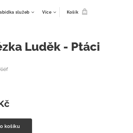
abídka služeb
Více
Košík
zka Luděk - Ptáci
liéf
Kč
o košíku