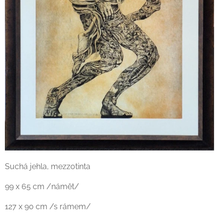
Suchá jehla, mezzotinta
99 x 65 cm /námět/
127 x 90 cm /s rámem/