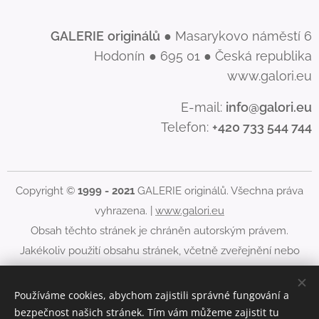
GALERIE
originálů
● Masarykovo náměstí 6
Hodonín ● 695 01 ● Česká republika
www.galori.eu
E-mail:
info@galori.eu
Telefon:
+420 733 544 744
Copyright ©
1999 - 2021
GALERIE originálů. Všechna práva
vyhrazena. |
www.galori.eu
Obsah těchto stránek je chráněn autorským právem.
Jakékoliv použití obsahu stránek, včetně zveřejnění nebo
jiného šíření jeho obsahu, je bez písemného souhlasu
GALERIE originálů zakázáno.
Používáme cookies, abychom zajistili správné fungování a
bezpečnost našich stránek. Tím vám můžeme zajistit tu
Cookies