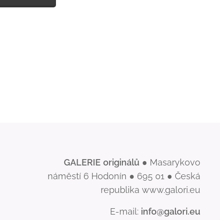
GALERIE
originálů
● Masarykovo
náměstí 6 Hodonín ● 695 01 ● Česká
republika www.galori.eu
E-mail:
info@galori.eu