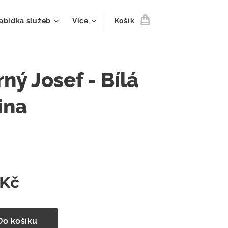
abídka služeb
Více
Košík
ný Josef - Bílá
ina
Kč
Do košíku