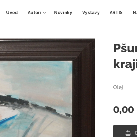
Úvod
Autoři
Novinky
Výstavy
ARTIS
N
Pšur
kraj
Olej
0,00