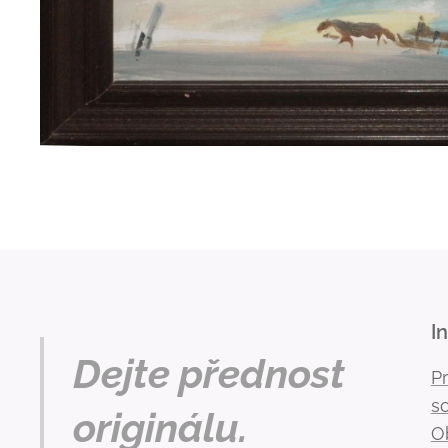
I
Dejte přednost
P
s
originálu.
O