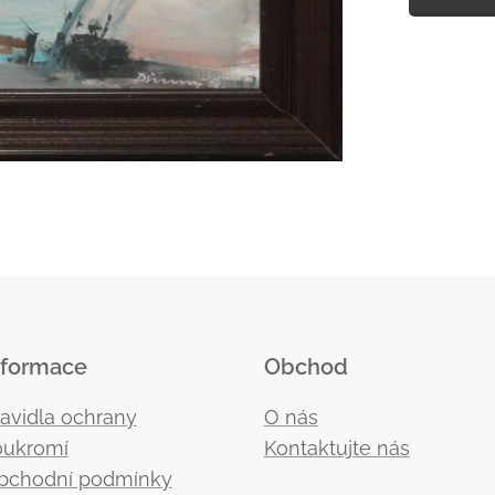
nformace
Obchod
ravidla ochrany
O nás
oukromí
Kontaktujte nás
bchodní podmínky