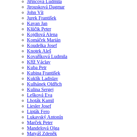
Jiřincová Ludmila
Jirousková Dagmar
John Vít
Jurek František
Kavan Jan
Klůčik Peter
Kojdlová Alena
Komáček Marián
Koudelka Josef
Knotek Aleš
Kovaříková Ludmila
Kříž Václav
Kuba Petr
Kubina František
Kuklík Ladislav
Kulhánek Oldřich
Kulina Sergej
Lešková Eva
Lhoták Kamil
Liesler Josef
Lipták Fero
Lukavský Antonín
Marček Peter
Mandelová Olga
Matyáš Zdeněk