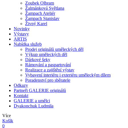
Zoubek Olbram
Žalmánková Světlana
Žampach Ateliér
Žampach Stanislav
Živný Karel
Novinky
Výstavy
ARTIS
Nabídka služeb
Prodej originálů uměleckých děl
Výkup uměleckých děl
Dárkové šeky
Rámování a paspartování
Realizace a zajištění výstav
Vybavení interiéru i exteriéru uměleckým dílem
Poradenství pro sběratele
Odkazy
Partneři GALERIE originálů
Kontakt
GALERIE a umělci
Dyakonchuk Ludmila
Více
Košík
0