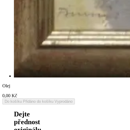
Olej
0,00
Kč
Do košíku
Přidáno do košíku
Vyprodáno
Dejte
přednost
originálu.