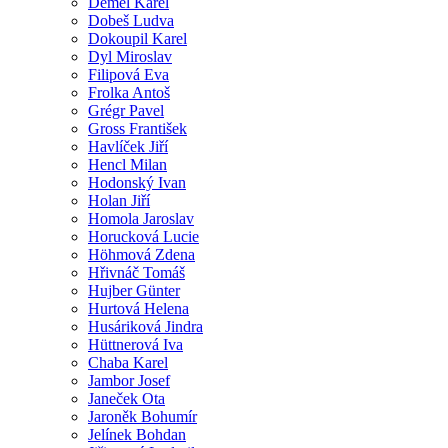
Demel Karel
Dobeš Ludva
Dokoupil Karel
Dyl Miroslav
Filipová Eva
Frolka Antoš
Grégr Pavel
Gross František
Havlíček Jiří
Hencl Milan
Hodonský Ivan
Holan Jiří
Homola Jaroslav
Horucková Lucie
Höhmová Zdena
Hřivnáč Tomáš
Hujber Günter
Hurtová Helena
Husáriková Jindra
Hüttnerová Iva
Chaba Karel
Jambor Josef
Janeček Ota
Jaroněk Bohumír
Jelínek Bohdan