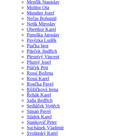
Menšík Stanislav
Molitor Ota
Mundier Jozef
Nečas Bohumil
Netík Miroslav
Oberthor Karel
Panuška Jaroslav
Pavézka Luděk
Piačka Igor
Pileček Jindřich
Plesnivý Vincent
Pšurný Josef
Ptáček Petr
Rossí Božena
Rossí Karel
Roučka Pavel
Růžičková Irena
Řehák Karel
Saňa Bedřich
Sedláček Vojtěch
Siman Pavel
Sládek Karel
Stankovič Peter
Suchánek Vladimír
Svolinský Karel