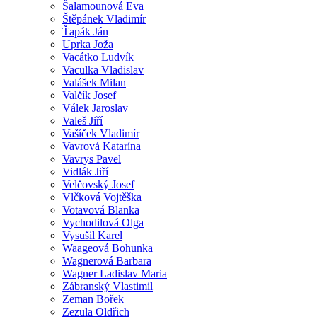
Šalamounová Eva
Štěpánek Vladimír
Ťapák Ján
Uprka Joža
Vacátko Ludvík
Vaculka Vladislav
Valášek Milan
Valčík Josef
Válek Jaroslav
Valeš Jiří
Vašíček Vladimír
Vavrová Katarína
Vavrys Pavel
Vidlák Jiří
Velčovský Josef
Vlčková Vojtěška
Votavová Blanka
Vychodilová Olga
Vysušil Karel
Waageová Bohunka
Wagnerová Barbara
Wagner Ladislav Maria
Zábranský Vlastimil
Zeman Bořek
Zezula Oldřich