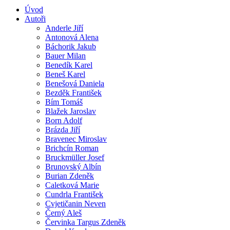
Úvod
Autoři
Anderle Jiří
Antonová Alena
Báchorik Jakub
Bauer Milan
Benedík Karel
Beneš Karel
Benešová Daniela
Bezděk František
Bím Tomáš
Blažek Jaroslav
Born Adolf
Brázda Jiří
Bravenec Miroslav
Brichcín Roman
Bruckmüller Josef
Brunovský Albín
Burian Zdeněk
Caletková Marie
Cundrla František
Cvjetičanin Neven
Černý Aleš
Červinka Targus Zdeněk