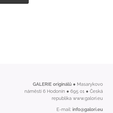
GALERIE
originálů
● Masarykovo
náměstí 6 Hodonín ● 695 01 ● Česká
republika www.galori.eu
E-mail:
info@galori.eu