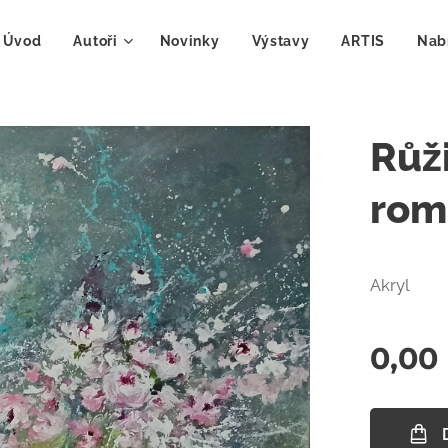
Úvod
Autoři
Novinky
Výstavy
ARTIS
Nab
Růži
rom
Akryl
0,00