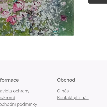
nformace
Obchod
ravidla ochrany
O nás
oukromí
Kontaktujte nás
bchodní podmínky