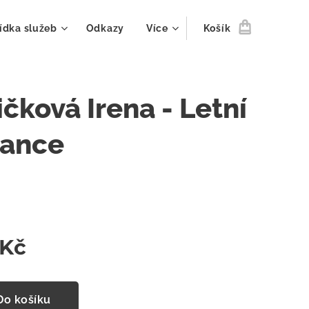
ídka služeb
Odkazy
Více
Košík
čková Irena - Letní
ance
Kč
Do košíku