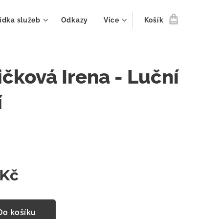
ídka služeb
Odkazy
Více
Košík
čková Irena - Luční
í
Kč
Do košíku