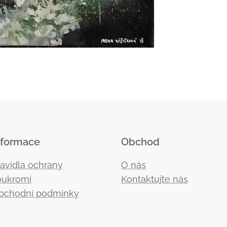
nformace
Obchod
ravidla ochrany
O nás
oukromí
Kontaktujte nás
bchodní podmínky