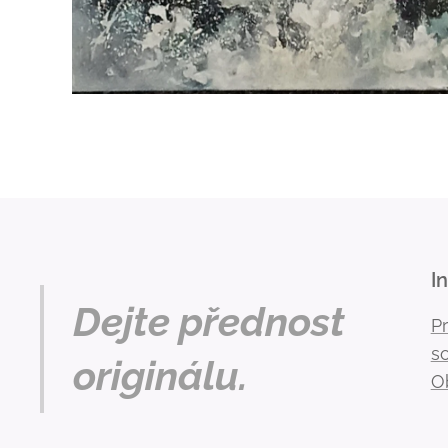
I
Dejte přednost
P
s
originálu.
O