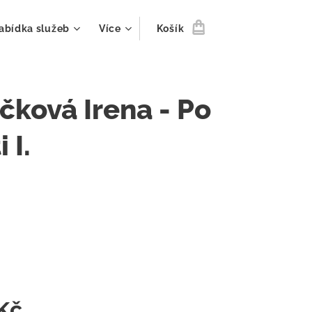
abídka služeb
Více
Košík
čková Irena - Po
 I.
Kč