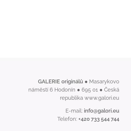
GALERIE
originálů
● Masarykovo
náměstí 6 Hodonín ● 695 01 ● Česká
republika www.galori.eu
E-mail:
info@galori.eu
Telefon:
+420 733 544 744