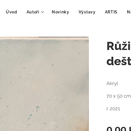
Úvod
Autoři
Novinky
Výstavy
ARTIS
N
Růži
dešti
Akryl
70 x 50 cm
r. 2021
0,00