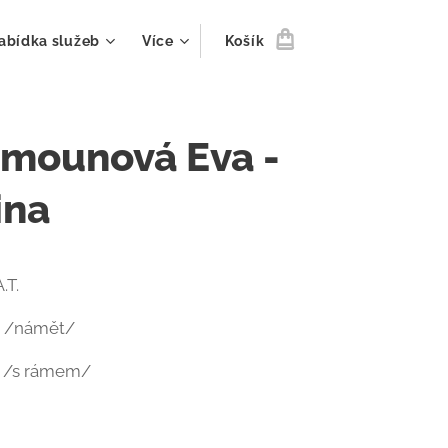
abídka služeb
Více
Košík
amounová Eva -
ina
.T.
m /námět/
m /s rámem/