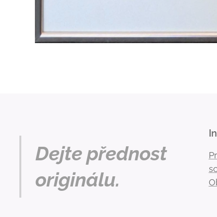
I
Dejte přednost
P
s
originálu.
O