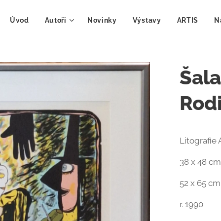
Úvod
Autoři
Novinky
Výstavy
ARTIS
N
Šal
Rod
Litografie A
38 x 48 c
52 x 65 c
r. 1990