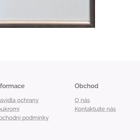
nformace
Obchod
ravidla ochrany
O nás
oukromí
Kontaktujte nás
bchodní podmínky