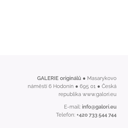
GALERIE
originálů
● Masarykovo
náměstí 6 Hodonín ● 695 01 ● Česká
republika www.galori.eu
E-mail:
info@galori.eu
Telefon:
+420 733 544 744