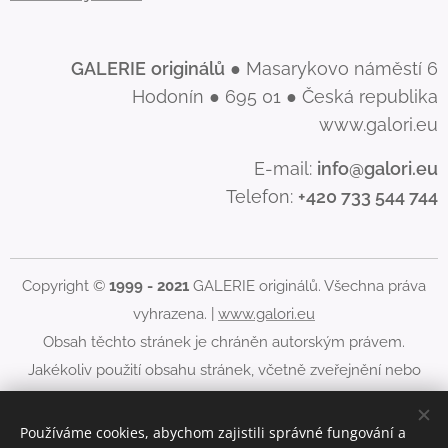
GALERIE
originálů
● Masarykovo náměstí 6
Hodonín ● 695 01 ● Česká republika
www.galori.eu
E-mail:
info@galori.eu
Telefon:
+420 733 544 744
Copyright ©
1999 - 2021
GALERIE originálů. Všechna práva
vyhrazena. |
www.galori.eu
Obsah těchto stránek je chráněn autorským právem.
Jakékoliv použití obsahu stránek, včetně zveřejnění nebo
jiného šíření jeho obsahu, je bez písemného souhlasu
GALERIE originálů zakázáno.
Používáme cookies, abychom zajistili správné fungování a