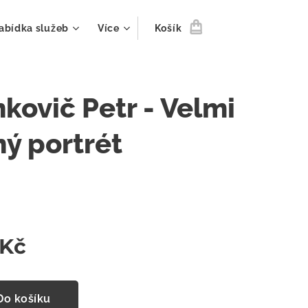
abídka služeb
Více
Košík
kovič Petr - Velmi
ný portrét
Kč
Do košíku