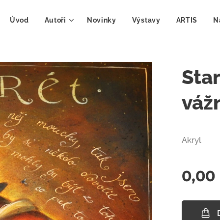
Úvod
Autoři
Novinky
Výstavy
ARTIS
N
Stan
váž
Akryl
0,00