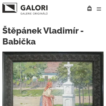
Štěpánek Vladimír -
Babička